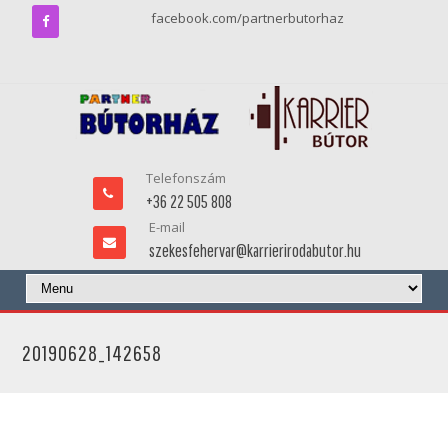
facebook.com/partnerbutorhaz
Telefonszám
+36 22 505 808
E-mail
szekesfehervar@karrierirodabutor.hu
20190628_142658