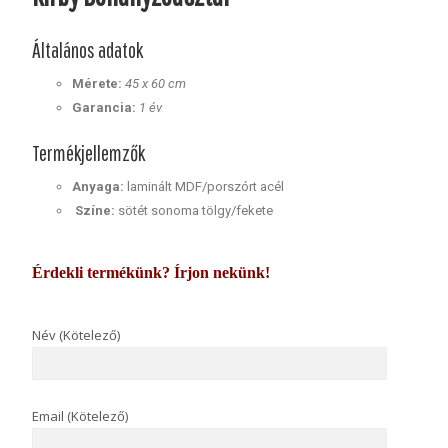
Általános adatok
Mérete:
45 x 60 cm
Garancia:
1 év
Termékjellemzők
Anyaga:
laminált MDF/porszórt acél
Színe:
sötét sonoma tölgy/fekete
Érdekli termékünk? Írjon nekünk!
Név (Kötelező)
Email (Kötelező)