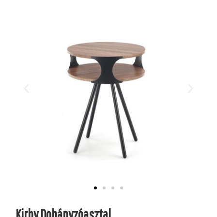
Kirby Dohányzóasztal