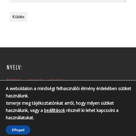
NYELV:
Magyar
Deutsch
English
A weboldalon a minőségi felhasználói élmény érdekében sütiket
használunk.
NYITVA TARTÁS:
Ismerje meg tájékoztatónkat arról, hogy milyen sütiket
Hétfőtől – Péntekig: 10:00 – 14:00
használunk, vagy a
beállítások
résznél ki lehet kapcsolni a
Nyitvatartási időn kívül, előzetes telefonos egyeztetés szükséges!
használatukat.
Telefonszám: +36 30 237 6761 ; +36 30 213 3461
Elfogad