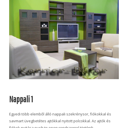
Nappali 1
Egyedi több elemből álló nappali szekrénysor, fiókokkal és
savmart üvegbetétes ajtókkal nyitott polcokkal. Az ajtók és
fiókok nyitása push to open rendszerrel történik.