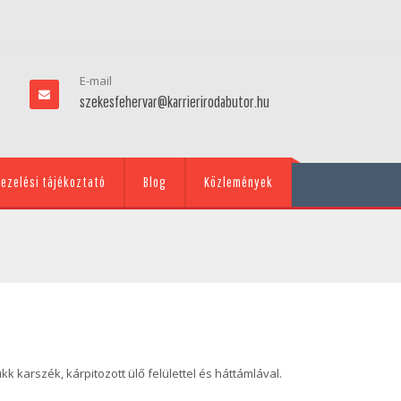
E-mail
szekesfehervar@karrierirodabutor.hu
ezelési tájékoztató
Blog
Közlemények
 karszék, kárpitozott ülő felülettel és háttámlával.