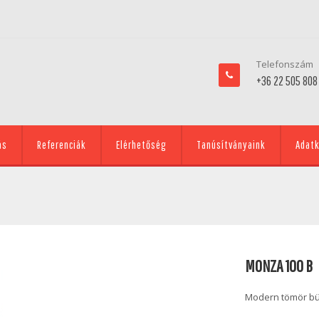
Telefonszám
+36 22 505 808
ás
Referenciák
Elérhetőség
Tanúsítványaink
Adatk
MONZA 100 B
Modern tömör bükk