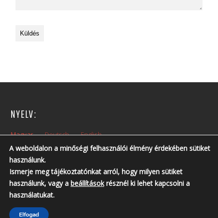
NYELV:
Magyar
Deutsch
English
A weboldalon a minőségi felhasználói élmény érdekében sütiket
használunk.
NYITVA TARTÁS:
Ismerje meg tájékoztatónkat arról, hogy milyen sütiket
Hétfőtől – Péntekig: 10:00 – 14:00
használunk, vagy a
beállítások
résznél ki lehet kapcsolni a
Nyitvatartási időn kívül, előzetes telefonos egyeztetés szükséges!
használatukat.
Telefonszám: +36 30 237 6761 ; +36 30 213 3461
Elfogad