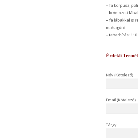
– fa korpusz, po
– krómozott lába
– fa lábakkal is r
mahagóni
– teherbírás: 110
Érdekli Termé
Név (Kötelező)
Email (Kötelező)
Tárgy