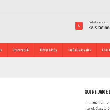
Telefonszám
+36 22 505 808
ás
Referenciák
Elérhetőség
Tanúsítványaink
Adatk
NOTRE DAME L
– minimál format
– térelválasztó 