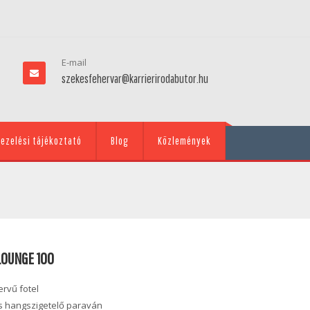
E-mail
szekesfehervar@karrierirodabutor.hu
ezelési tájékoztató
Blog
Közlemények
OUNGE 100
ervű fotel
és hangszigetelő paraván