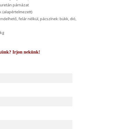
liuretán párnázat
k (alapértelmezett)
endelhető, felár nélkül, pácszínek: bükk, dió,
 kg
künk? Irjon nekünk!