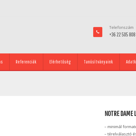
Telefonszám
+36 22 505 808
ás
Referenciák
Elérhetőség
Tanúsítványaink
Adatk
NOTRE DAME L
– minimál format
– térelválasztó 