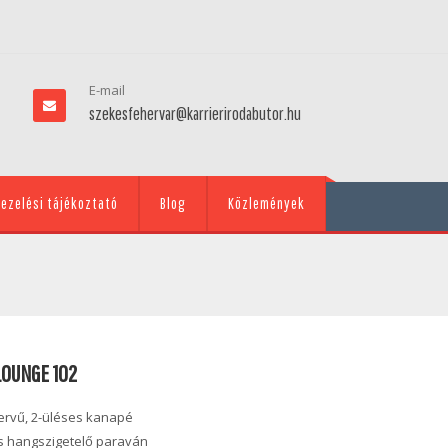
E-mail
szekesfehervar@karrierirodabutor.hu
ezelési tájékoztató
Blog
Közlemények
OUNGE 102
ervű, 2-üléses kanapé
és hangszigetelő paraván