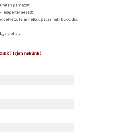
liuretán párnázat
k (alapértelmezett)
endelhető, felár nélkül, pácszínek: bükk, dió,
 kg / ülőhely
künk? Irjon nekünk!