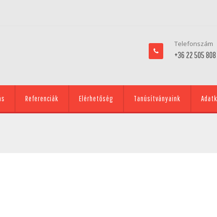
Telefonszám
+36 22 505 808
ás
Referenciák
Elérhetőség
Tanúsítványaink
Adatk