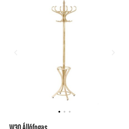
W30 Állófogas