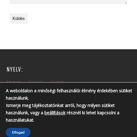
NYELV:
Magyar
Deutsch
English
A weboldalon a minőségi felhasználói élmény érdekében sütiket
használunk.
NYITVA TARTÁS:
Ismerje meg tájékoztatónkat arról, hogy milyen sütiket
Hétfőtől – Péntekig: 10:00 – 14:00
használunk, vagy a
beállítások
résznél ki lehet kapcsolni a
Nyitvatartási időn kívül, előzetes telefonos egyeztetés szükséges!
használatukat.
Telefonszám: +36 30 237 6761 ; +36 30 213 3461
Elfogad