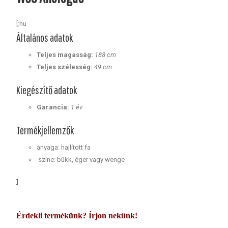
[:hu
Általános adatok
Teljes magasság:
188 cm
Teljes szélesség:
49 cm
Kiegészítő adatok
Garancia:
1 év
Termékjellemzők
anyaga: hajlított fa
színe: bükk, éger vagy wenge
]
Érdekli termékünk? Írjon nekünk!