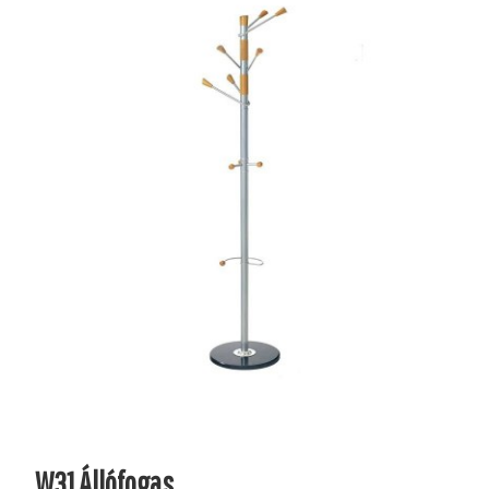
W31 Állófogas