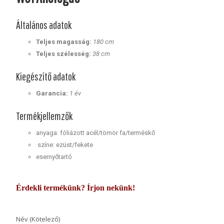
Általános adatok
Teljes magasság:
180 cm
Teljes szélesség:
38 cm
Kiegészítő adatok
Garancia:
1 év
Termékjellemzők
anyaga: fóliázott acél/tömör fa/terméskő
színe: ezüst/fekete
esernyőtartó
Érdekli termékünk? Írjon nekünk!
Név (Kötelező)