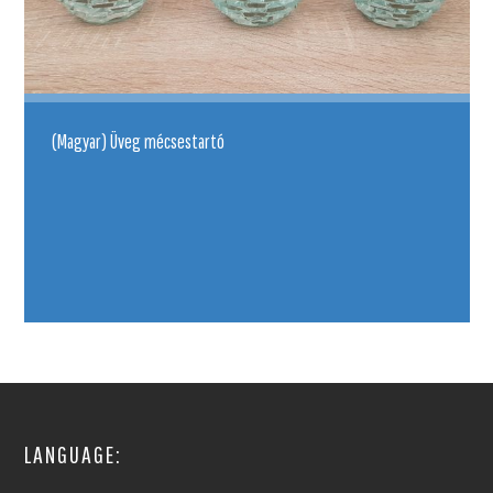
(Magyar) Üveg mécsestartó
LANGUAGE: