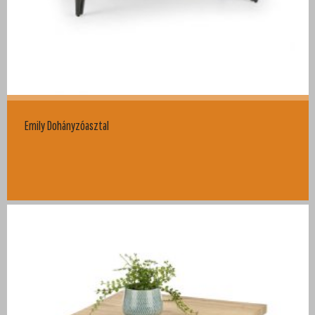
Emily Dohányzóasztal