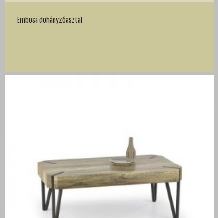
Embosa dohányzóasztal