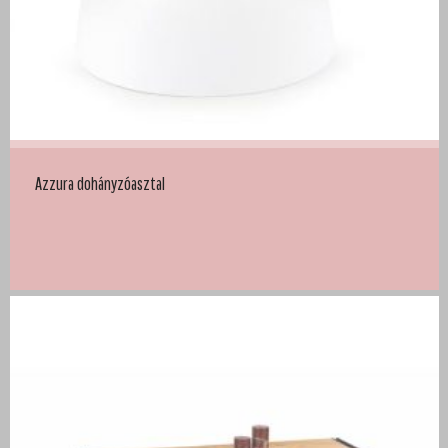
Azzura dohányzóasztal