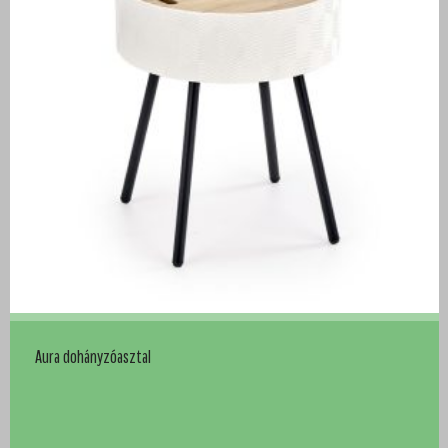
Aura dohányzóasztal