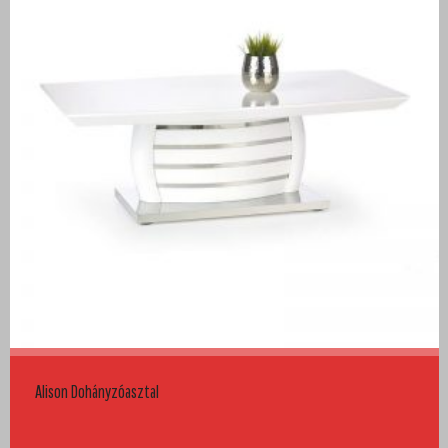
Alison Dohányzóasztal