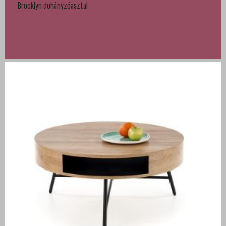
Brooklyn dohányzóasztal