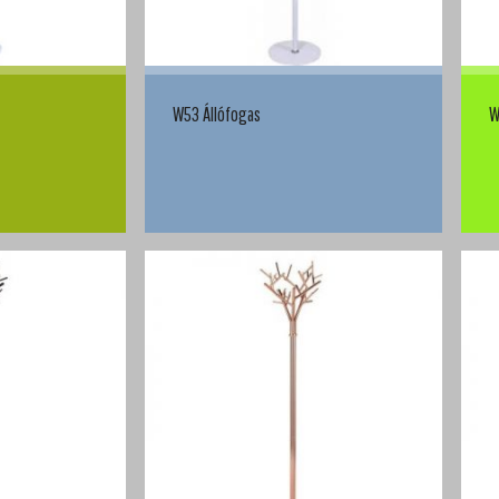
W53 Állófogas
W