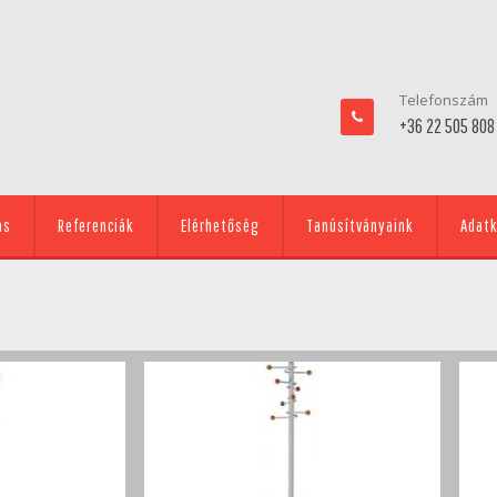
Telefonszám
+36 22 505 808
ás
Referenciák
Elérhetőség
Tanúsítványaink
Adatk