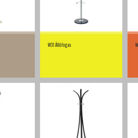
W31 Állófogas
W