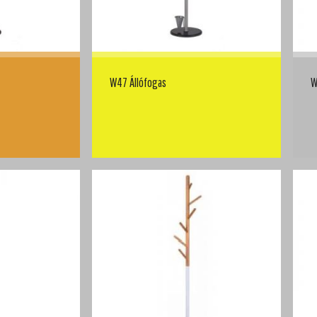
W47 Állófogas
W