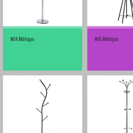
W34 Állófogas
W35 Állófogas