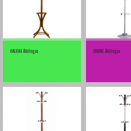
HALIFAX Állófogas
ORIONE Állófogas