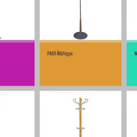
PASO Állófogas
W