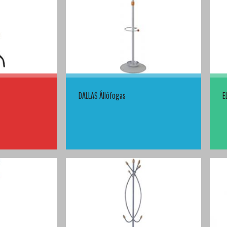
DALLAS Állófogas
E