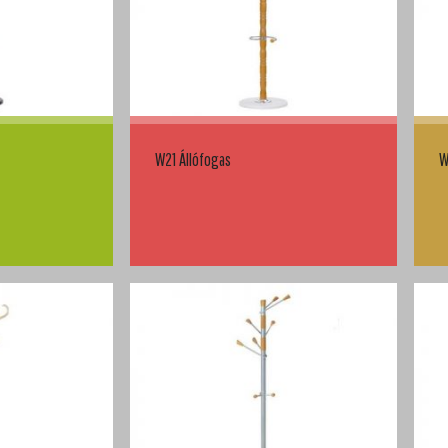
W21 Állófogas
W