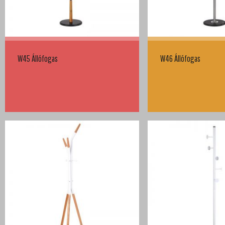
W45 Állófogas
W46 Állófogas