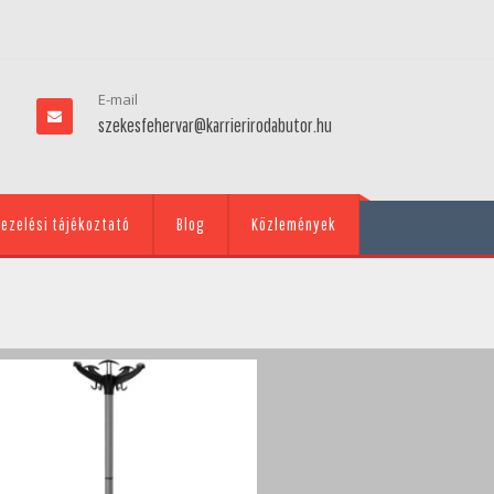
E-mail
szekesfehervar@karrierirodabutor.hu
ezelési tájékoztató
Blog
Közlemények