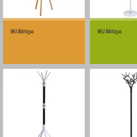
W51 Állófogas
W52 Állófogas