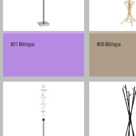
W27 Állófogas
W30 Állófogas