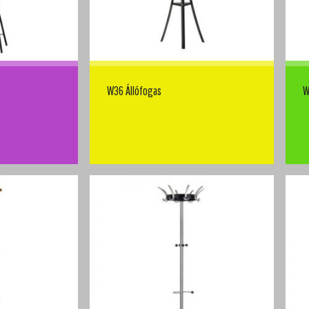
W36 Állófogas
W